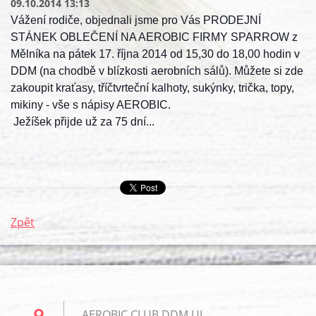
09.10.2014 13:13
Vážení rodiče, objednali jsme pro Vás PRODEJNÍ
STÁNEK OBLEČENÍ NA AEROBIC FIRMY SPARROW z
Mělníka na pátek 17. října 2014 od 15,30 do 18,00 hodin v
DDM (na chodbě v blízkosti aerobních sálů). Můžete si zde
zakoupit kraťasy, tříčtvrteční kalhoty, sukýnky, trička, topy,
mikiny - vše s nápisy AEROBIC.
Ježíšek přijde už za 75 dní...
Zpět
AEROBIC CLUB DDM UL