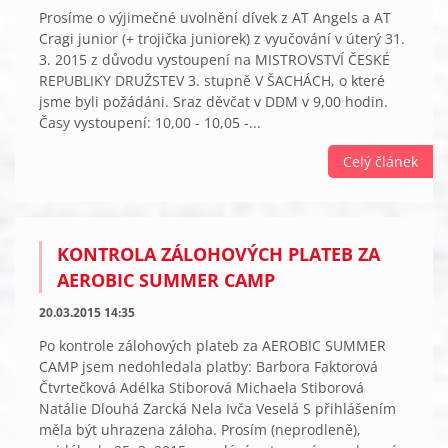
Prosíme o výjimečné uvolnění dívek z AT Angels a AT
Cragi junior (+ trojička juniorek) z vyučování v úterý 31.
3. 2015 z důvodu vystoupení na MISTROVSTVÍ ČESKÉ
REPUBLIKY DRUŽSTEV 3. stupně V ŠACHÁCH, o které
jsme byli požádáni. Sraz děvčat v DDM v 9,00 hodin.
Časy vystoupení: 10,00 - 10,05 -...
Celý článek
KONTROLA ZÁLOHOVÝCH PLATEB ZA
AEROBIC SUMMER CAMP
20.03.2015 14:35
Po kontrole zálohových plateb za AEROBIC SUMMER
CAMP jsem nedohledala platby: Barbora Faktorová
Čtvrtečková Adélka Stiborová Michaela Stiborová
Natálie Dlouhá Zarcká Nela Ivča Veselá S přihlášením
měla být uhrazena záloha. Prosím (neprodleně),