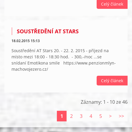
Celý článek
SOUSTŘEDĚNÍ AT STARS
18.02.2015 15:13
Soustředění AT Stars 20. - 22. 2. 2015 - příjezd na
místo mezi 18:00 - 18:30 hod. - 300,-/noc ...se
snídaní Emotikona smile https://www.penzionmlyn-
machovojezero.cz/
Celý článek
Záznamy: 1 - 10 ze 46
1
2
3
4
5
>
>>