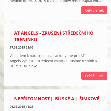
nejdéle do 25. 3. 2015 o zaslání potvrzení o zaplacení...
Celý článek
AT ANGELS - ZRUŠENÍ STŘEDEČNÍHO
TRÉNINKU
17.03.2015 21:05
Vzhledem k naracnemu zacatku tydne pro AT
Angels,vyhlasuji stredecni volnicko..rusime trenink a
uzijte si slunicko
Celý článek
NEPŘÍTOMNOST J. BÍLSKÉ A J. ŠIMKOVÉ
06.03.2015 11:28