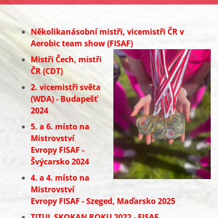
Několikanásobní mistři, vicemistři ČR v
Aerobic team show (FISAF)
Mistři Čech, mistři
ČR (CDT)
2. vicemistři světa
(WDA) - Budapešť
2024
5. a 6. místo na
Mistrovství
Evropy FISAF -
Švýcarsko 2024
4. a 4. místo na
Mistrovství
Evropy FISAF - Szeged, Maďarsko 2025
TITUL SKOKAN ROKU 2022 - FISAF