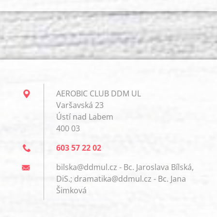
AEROBIC CLUB DDM UL
Varšavská 23
Ústí nad Labem
400 03
603 57 22 02
bilska@ddmul.cz - Bc. Jaroslava Bílská,
DiS.; dramatika@ddmul.cz - Bc. Jana
Šimková